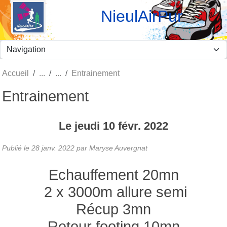
Panneau de gestion des cookies
NieulAirPur
Accueil
Entrainement
Entrainement
Le
jeudi
10
févr.
2022
Publié le
28 janv. 2022
par Maryse Auvergnat
Echauffement 20mn
2 x 3000m allure semi
Récup 3mn
Retour footing 10mn