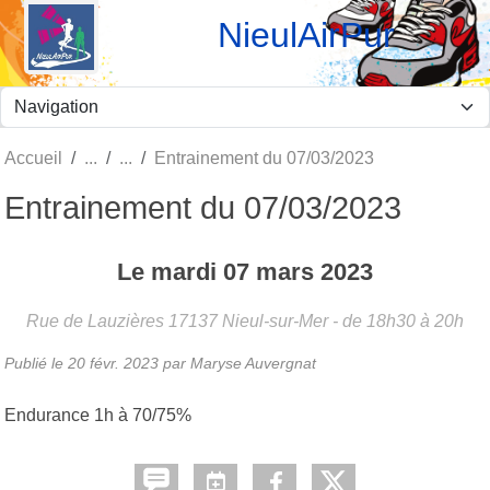
Panneau de gestion des cookies
NieulAirPur
Accueil
Entrainement du 07/03/2023
Entrainement du 07/03/2023
Le
mardi
07
mars
2023
Rue de Lauzières
17137
Nieul-sur-Mer
- de 18h30 à 20h
Publié le
20 févr. 2023
par Maryse Auvergnat
Endurance 1h à 70/75%